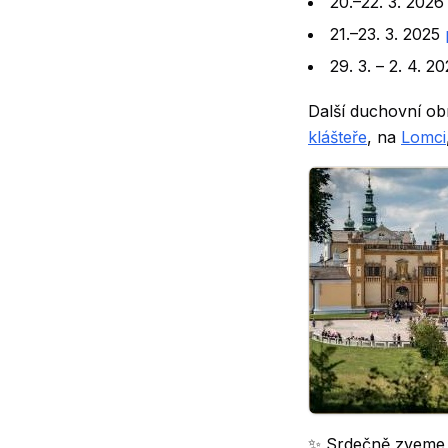
20.–22. 3. 202
21.–23. 3. 2025
29. 3. – 2. 4. 
Další duchovní ob
klášteře
, na
Lomci
✨ Srdečně zveme n