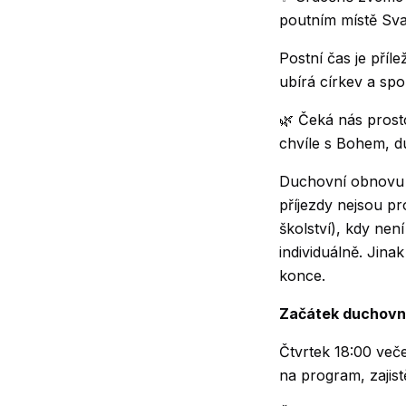
poutním místě Sv
Postní čas je přílež
ubírá církev a sp
🌿 Čeká nás prosto
chvíle s Bohem, d
Duchovní obnovu
příjezdy nejsou p
školství), kdy ne
individuálně. Jina
konce.
Začátek duchovn
Čtvrtek 18:00 veče
na program, zajistě