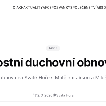
O AKH
AKTUALITY
AKCE
POZVÁNKY
SPOLEČENSTVÍ
ABSO
AKCE
ostní duchovní obno
obnova na Svaté Hoře s Matějem Jirsou a Mil
12. 3. 2026
Svatá Hora