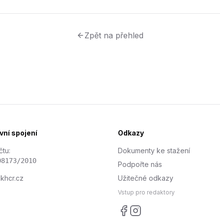
Zpět na přehled
ní spojení
Odkazy
čtu:
Dokumenty ke stažení
08173/2010
Podpořte nás
khcr.cz
Užitečné odkazy
Vstup pro redaktory