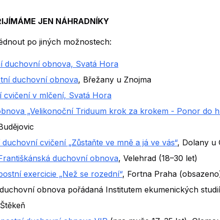
ŘIJÍMÁME JEN NÁHRADNÍKY
édnout po jiných možnostech:
í duchovní obnova, Svatá Hora
tní duchovní obnova
, Břežany u Znojma
í cvičení v mlčení, Svatá Hora
obnova „Velikonoční Triduum krok za krokem - Ponor do h
Budějovic
 duchovní cvičení „Zůstaňte ve mně a já ve vás“
, Dolany u
Františkánská duchovní obnova
, Velehrad (18–30 let)
postní exercicie „Než se rozední“
, Fortna Praha (obsazeno
6 duchovní obnova pořádaná Institutem ekumenických studií
 Štěkeň