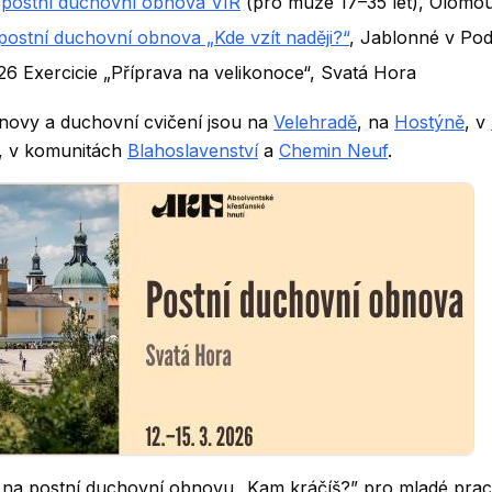
6
postní duchovní obnova VIR
(pro muže 17–35 let), Olomo
postní duchovní obnova „Kde vzít naději?“
, Jablonné v Pod
2026 Exercicie „Příprava na velikonoce“, Svatá Hora
novy a duchovní cvičení jsou na
Velehradě
, na
Hostýně
, v
, v komunitách
Blahoslavenství
a
Chemin Neuf
.
a postní duchovní obnovu „Kam kráčíš?” pro mladé pracuj