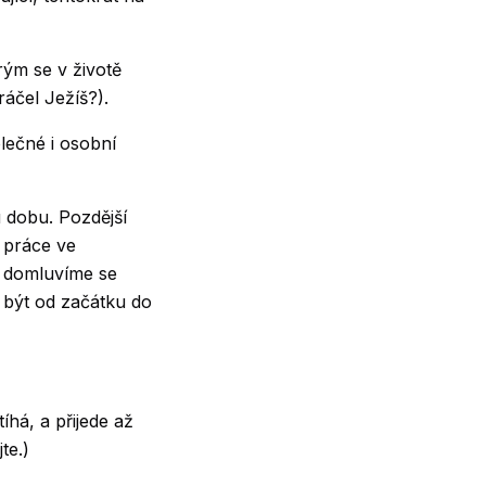
erým se v životě
áčel Ježíš?).
olečné i osobní
u dobu. Pozdější
 práce ve
a domluvíme se
i být od začátku do
íhá, a přijede až
te.)