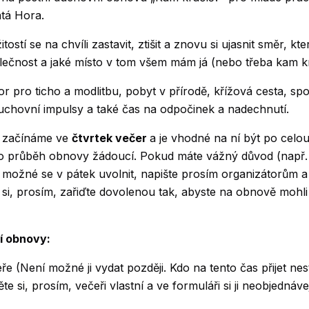
atá Hora.
itostí se na chvíli zastavit, ztišit a znovu si ujasnit směr, kt
olečnost a jaké místo v tom všem mám já (nebo třeba kam kr
r pro ticho a modlitbu, pobyt v přírodě, křížová cesta, sp
uchovní impulsy a také čas na odpočinek a nadechnutí.
 začínáme ve
čtvrtek večer
a je vhodné na ní být po celo
ro průběh obnovy žádoucí. Pokud máte vážný důvod (např.
ní možné se v pátek uvolnit, napište prosím organizátorům 
k si, prosím, zařiďte dovolenou tak, abyste na obnově mohl
í obnovy:
ře (Není možné ji vydat později. Kdo na tento čas přijet nest
te si, prosím, večeři vlastní a ve formuláři si ji neobjednávej