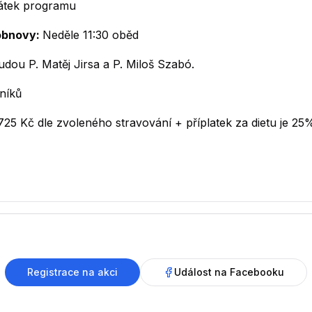
čátek programu
obnovy:
Neděle 11:30 oběd
dou P. Matěj Jirsa a P. Miloš Szabó.
níků
25 Kč dle zvoleného stravování + příplatek za dietu je 25% 
Registrace na akci
Událost na Facebooku