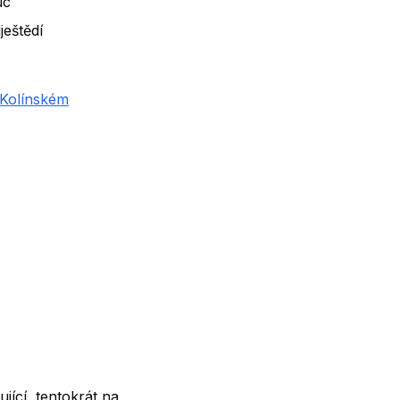
uc
ještědí
Kolínském
ící, tentokrát na