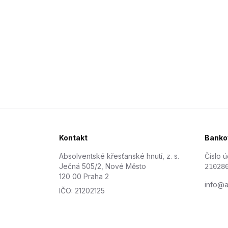
Kontakt
Bankov
Absolventské křesťanské hnutí, z. s.
Číslo ú
Ječná 505/2, Nové Město
21028
120 00 Praha 2
info@a
IČO: 21202125