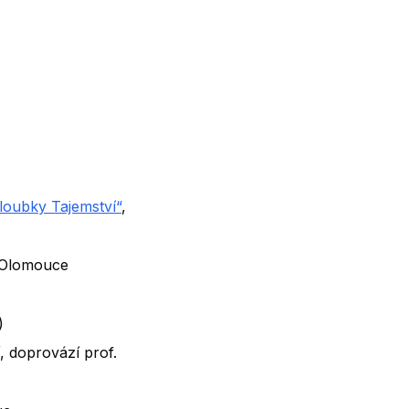
loubky Tajemství“
,
 Olomouce
)
, doprovází prof.