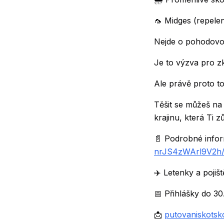
🦟 Midges (repele
Nejde o pohodovou
Je to výzva pro z
Ale právě proto to 
Těšit se můžeš na
krajinu, která Ti z
📄 Podrobné info
nrJS4zWArl9V2h
✈️ Letenky a pojiš
📅 Přihlášky do 30
📩
putovaniskots