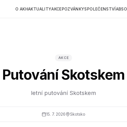
O AKH
AKTUALITY
AKCE
POZVÁNKY
SPOLEČENSTVÍ
ABSO
AKCE
Putování Skotskem
letní putování Skotskem
15. 7. 2026
Skotsko