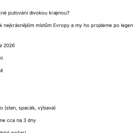
čné putování divokou krajinou?
 k nejkrásnějším místům Evropy a my ho projdeme po legen
ce 2026
ní
ně
 (stan, spacák, výbava)
eme cca na 3 dny
otské počasí