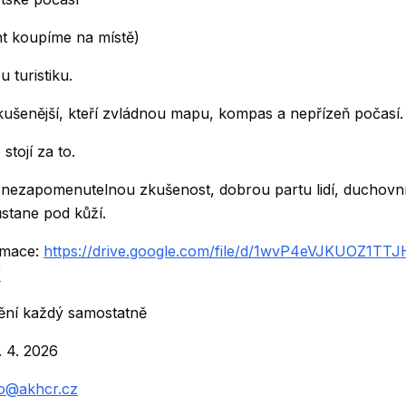
nt koupíme na místě)
 turistiku.
kušenější, kteří zvládnou mapu, kompas a nepřízeň počasí.
stojí za to.
 nezapomenutelnou zkušenost, dobrou partu lidí, duchovn
ůstane pod kůží.
rmace:
https://drive.google.com/file/d/1wvP4eVJKUOZ1TTJ
/
tění každý samostatně
. 4. 2026
ko@akhcr.cz