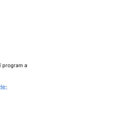
í program a
He-