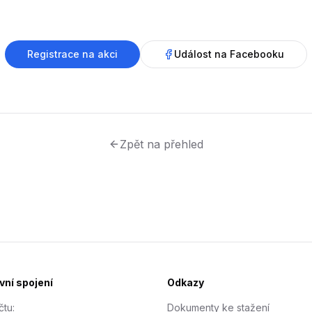
Registrace na akci
Událost na Facebooku
Zpět na přehled
ní spojení
Odkazy
čtu:
Dokumenty ke stažení